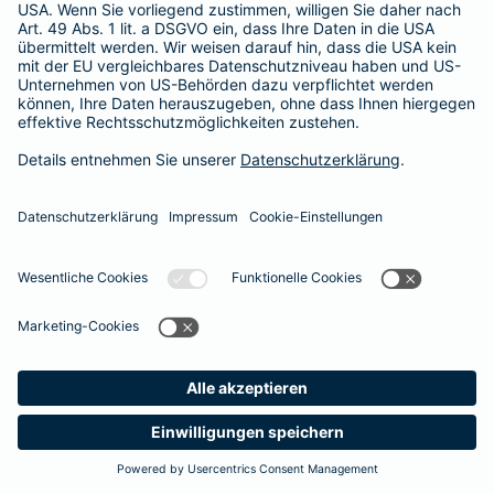
Besitzer muss eine vierstellige Rechnung begleichen. Der
Basis-Schutz der Barmenia erstattet die
Notfallversorgung
im tierärztlichen Notdienst
komplett - ohne eine Begrenzung
der Jahreshöchstleistung für Operationen.
Meine
Suche
Produkte
Barmenia
Kontakt