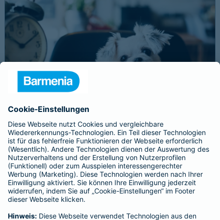
Schnelle Notfallversorgung bei Ernstfällen
gewährleisten
Der Dackel Balu macht für Leckerlies alles. Beim Gassigehen
frisst er leider eine mit Rasierklingen gespickte Wurst. Die
Notfalltierklinik war zum Glück gleich in der Nähe. Wegen des
Notfalls nimmt der Tierarzt den 4-fachen GOT-Satz und Balus