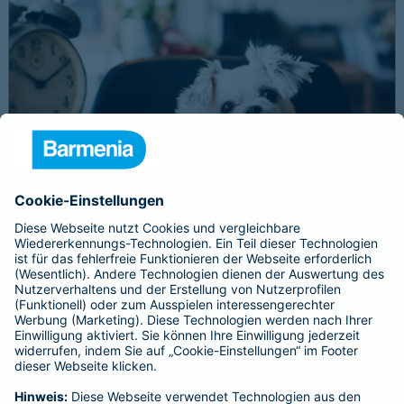
Schnelle Notfallversorgung bei Ernstfällen
gewährleisten
Der Dackel Balu macht für Leckerlies alles. Beim Gassigehen
frisst er leider eine mit Rasierklingen gespickte Wurst. Die
Notfalltierklinik war zum Glück gleich in der Nähe. Wegen des
Notfalls nimmt der Tierarzt den 4-fachen GOT-Satz und Balus