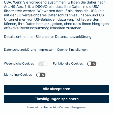
Besitzer muss eine vierstellige Rechnung begleichen. Der
Basis-Schutz der Barmenia erstattet die
Notfallversorgung
im tierärztlichen Notdienst
komplett - ohne eine Begrenzung
der Jahreshöchstleistung für Operationen.
Meine
Suche
Produkte
Barmenia
Kontakt