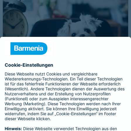
Schnelle Notfallversorgung bei Ernstfällen
gewährleisten
Der Dackel Balu macht für Leckerlies alles. Beim Gassigehen
frisst er leider eine mit Rasierklingen gespickte Wurst. Die
Notfalltierklinik war zum Glück gleich in der Nähe. Wegen des
Notfalls nimmt der Tierarzt den 4-fachen GOT-Satz und Balus