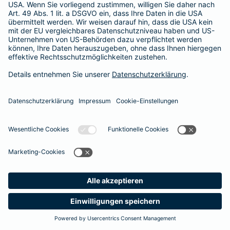
Besitzer muss eine vierstellige Rechnung begleichen. Der
Basis-Schutz der Barmenia erstattet die
Notfallversorgung
im tierärztlichen Notdienst
komplett - ohne eine Begrenzung
der Jahreshöchstleistung für Operationen.
Meine
Suche
Produkte
Barmenia