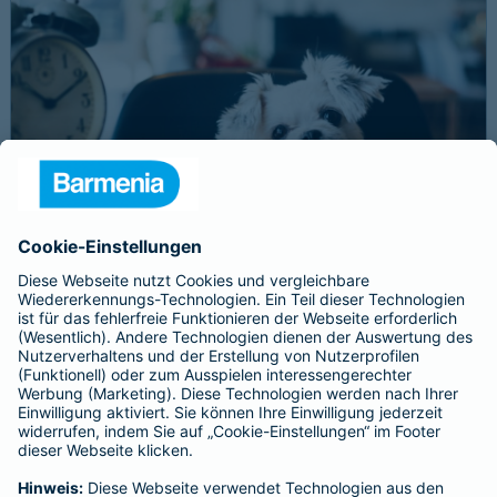
Schnelle Notfallversorgung bei Ernstfällen
gewährleisten
Der Dackel Balu macht für Leckerlies alles. Beim Gassigehen
frisst er leider eine mit Rasierklingen gespickte Wurst. Die
Notfalltierklinik war zum Glück gleich in der Nähe. Wegen des
Notfalls nimmt der Tierarzt den 4-fachen GOT-Satz und Balus