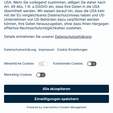
Besitzer muss eine vierstellige Rechnung begleichen. Der
Basis-Schutz der Barmenia erstattet die
Notfallversorgung
im tierärztlichen Notdienst
komplett - ohne eine Begrenzung
der Jahreshöchstleistung für Operationen.
Meine
Suche
Produkte
Barmenia
Kontakt