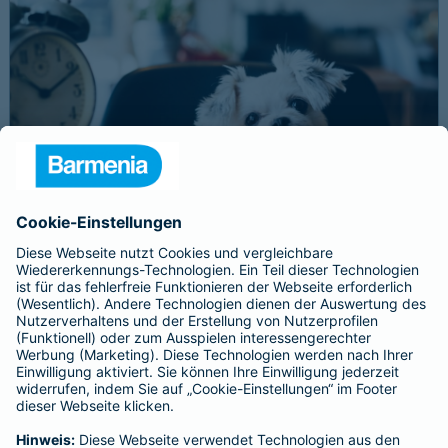
Schnelle Notfallversorgung bei Ernstfällen
gewährleisten
Der Dackel Balu macht für Leckerlies alles. Beim Gassigehen
frisst er leider eine mit Rasierklingen gespickte Wurst. Die
Notfalltierklinik war zum Glück gleich in der Nähe. Wegen des
Notfalls nimmt der Tierarzt den 4-fachen GOT-Satz und Balus