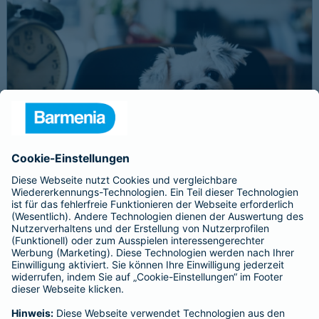
Schnelle Notfallversorgung bei Ernstfällen
gewährleisten
Der Dackel Balu macht für Leckerlies alles. Beim Gassigehen
frisst er leider eine mit Rasierklingen gespickte Wurst. Die
Notfalltierklinik war zum Glück gleich in der Nähe. Wegen des
Notfalls nimmt der Tierarzt den 4-fachen GOT-Satz und Balus