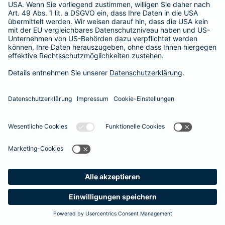
Besitzer muss eine vierstellige Rechnung begleichen. Der
Basis-Schutz der Barmenia erstattet die
Notfallversorgung
im tierärztlichen Notdienst
komplett - ohne eine Begrenzung
der Jahreshöchstleistung für Operationen.
Meine
Suche
Produkte
Barmenia
Kontakt