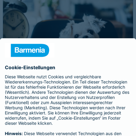
Schnelle Notfallversorgung bei Ernstfällen
gewährleisten
Der Dackel Balu macht für Leckerlies alles. Beim Gassigehen
frisst er leider eine mit Rasierklingen gespickte Wurst. Die
Notfalltierklinik war zum Glück gleich in der Nähe. Wegen des
Notfalls nimmt der Tierarzt den 4-fachen GOT-Satz und Balus