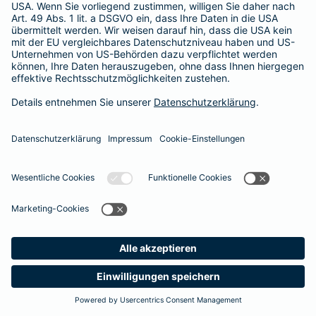
Besitzer muss eine vierstellige Rechnung begleichen. Der
Basis-Schutz der Barmenia erstattet die
Notfallversorgung
im tierärztlichen Notdienst
komplett - ohne eine Begrenzung
der Jahreshöchstleistung für Operationen.
Meine
Suche
Produkte
Barmenia
Kontakt