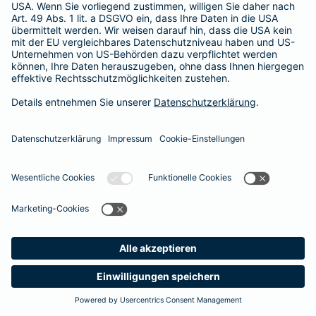
Besitzer muss eine vierstellige Rechnung begleichen. Der
Basis-Schutz der Barmenia erstattet die
Notfallversorgung
im tierärztlichen Notdienst
komplett - ohne eine Begrenzung
der Jahreshöchstleistung für Operationen.
Meine
Suche
Produkte
Barmenia
Kontakt