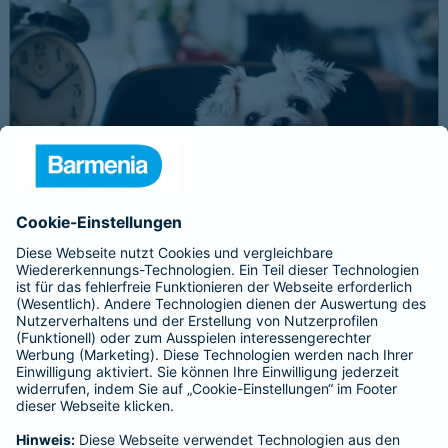
Schnelle Notfallversorgung bei Ernstfällen
gewährleisten
Der Dackel Balu macht für Leckerlies alles. Beim Gassigehen
frisst er leider eine mit Rasierklingen gespickte Wurst. Die
Notfalltierklinik war zum Glück gleich in der Nähe. Wegen des
Notfalls nimmt der Tierarzt den 4-fachen GOT-Satz und Balus