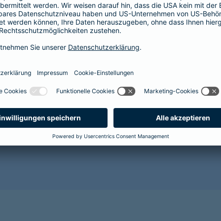
Der Abschluss einer Krankenversicherung lohnt sich im
Gesundheit Ihres Hundes vor. Mit zunehmendem Alter 
Alterserscheinungen wie Grauer Star, Arthrose oder Za
wahrscheinlicher. Für den Abschluss einer Tierkranken
es wird sehr kostspielig.
Sorgen Sie als Hundehalterin oder Hundehalter lieber r
gesunde Zukunft für Ihr Tier und sichern Sie es jetzt 
Benötigen Sie weitere Informationen? Dann empfehlen