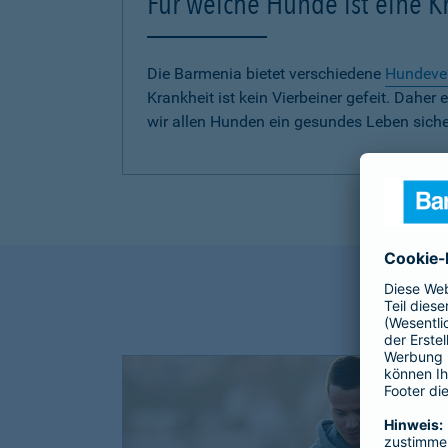
Für welche Hunde ist eine 
Die Barmenia bietet verschiedene
Hundeve
Krankheit ist kein Vierbeiner gefeit. Dah
wir allen Hunden ein gesundes Leben siche