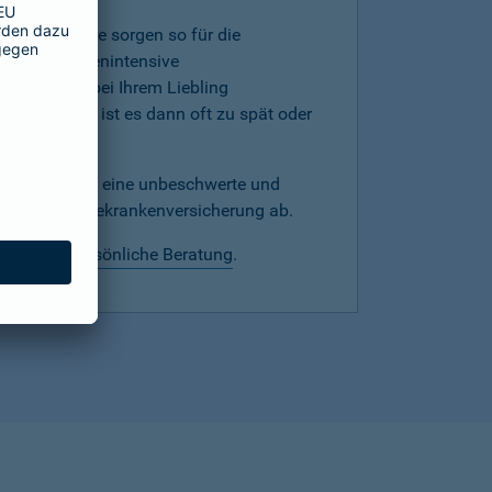
mer, denn Sie sorgen so für die
werden kostenintensive
hnprobleme bei Ihrem Liebling
versicherung ist es dann oft zu spät oder
echtzeitig für eine unbeschwerte und
mit einer Hundekrankenversicherung ab.
 wir eine
persönliche Beratung
.