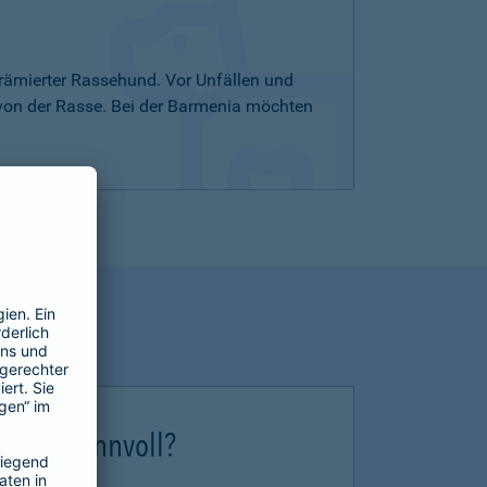
rämierter Rassehund. Vor Unfällen und
 von der Rasse. Bei der Barmenia möchten
erung sinnvoll?