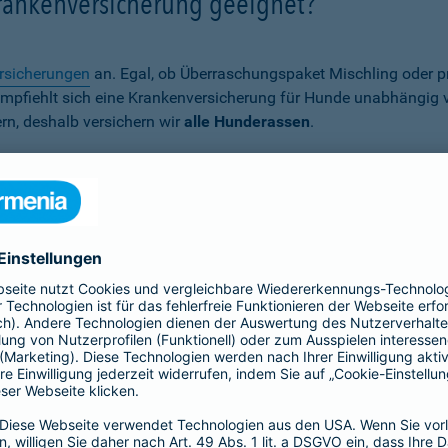
Krankenversicherung geeignet?
rsicherungen
an. Egal, ob Überraschungspaket Mischling oder p
er empfiehlt sich eine Krankenversicherung für Hunde unabhängig
rn, deshalb versichern wir
alle Hunderassen
.
Wann ist eine Hundekrankenversich