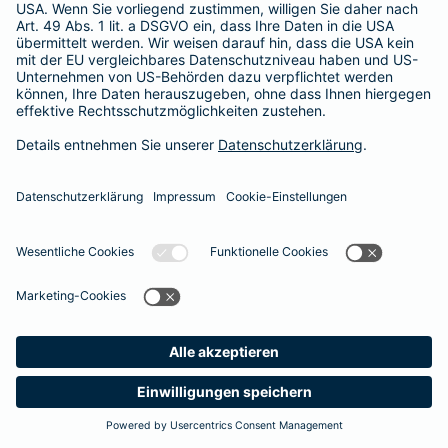
Besitzer muss eine vierstellige Rechnung begleichen. Der
Basis-Schutz der Barmenia erstattet die
Notfallversorgung
im tierärztlichen Notdienst
komplett - ohne eine Begrenzung
der Jahreshöchstleistung für Operationen.
Meine
Suche
Produkte
Barmenia
Kontakt