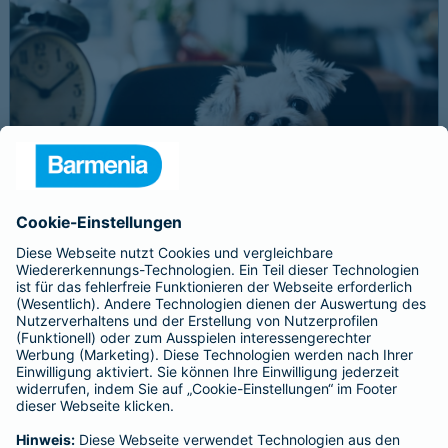
Schnelle Notfallversorgung bei Ernstfällen
gewährleisten
Der Dackel Balu macht für Leckerlies alles. Beim Gassigehen
frisst er leider eine mit Rasierklingen gespickte Wurst. Die
Notfalltierklinik war zum Glück gleich in der Nähe. Wegen des
Notfalls nimmt der Tierarzt den 4-fachen GOT-Satz und Balus