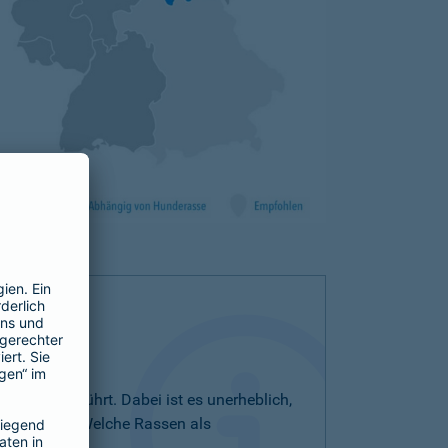
iste aufgeführt. Dabei ist es unerheblich,
bezeichnet. Welche Rassen als