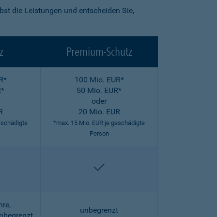
lbst die Leistungen und entscheiden Sie,
z
Premium-Schutz
R*
100 Mio. EUR*
R*
50 Mio. EUR*
oder
R
20 Mio. EUR
eschädigte
*max. 15 Mio. EUR je geschädigte
Person
halten
enthalten
hre,
unbegrenzt
unbegrenzt