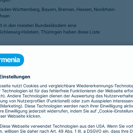
aden-Württemberg, Bayern, Bremen, Hessen, Nordrhein-
chsen
ilt in den meisten Bundesländern eine
Schleswig-Holstein, Thüringen haben diese Liste
esland als gefährlich eingestuft werden. Sie werden auf einer L
eworden ist. Mitunter werden Listenhunde auch als Kampfhunde 
idet sich von Bundesland zu Bundesland.