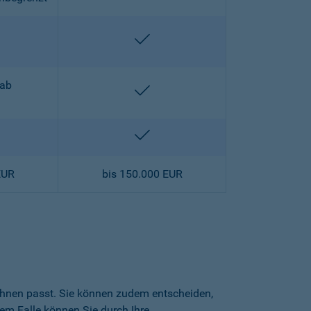
halten
enthalten
 ab
enthalten
halten
enthalten
EUR
bis 150.000 EUR
 Ihnen passt. Sie können zudem entscheiden,
sem Falle können Sie durch Ihre