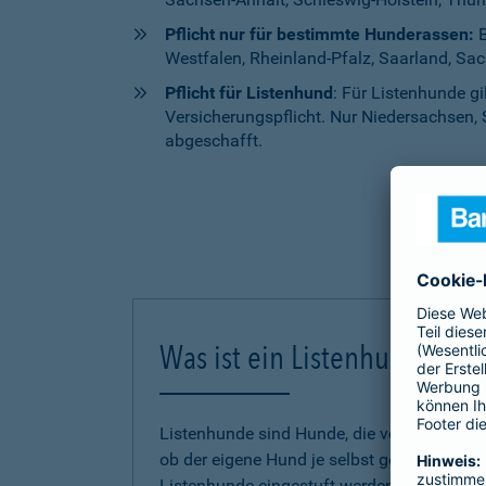
Pflicht nur für bestimmte Hunderassen:
B
Westfalen, Rheinland-Pfalz, Saarland, Sa
Pflicht für Listenhund
: Für Listenhunde g
Versicherungspflicht. Nur Niedersachsen, 
abgeschafft.
Was ist ein Listenhund?
Listenhunde sind Hunde, die von einem Bund
ob der eigene Hund je selbst gefährlich g
Listenhunde eingestuft werden, untersche