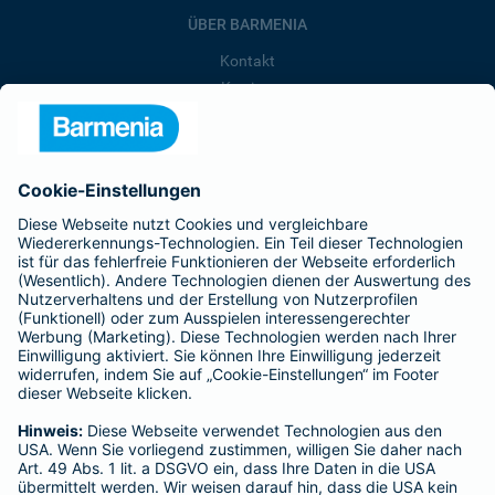
ÜBER BARMENIA
Kontakt
Karriere
Presse
Unternehmen
Anfahrt
Affiliate-Partner werden
Barmenia ist Teil der BarmeniaGothaer
BELIEBTE SEITEN
Kranken-Zusatzversicherung
Tierversicherungen
Haftpflichtversicherung
Hausratversicherung
SERVICE
Adresse ändern
Schaden melden