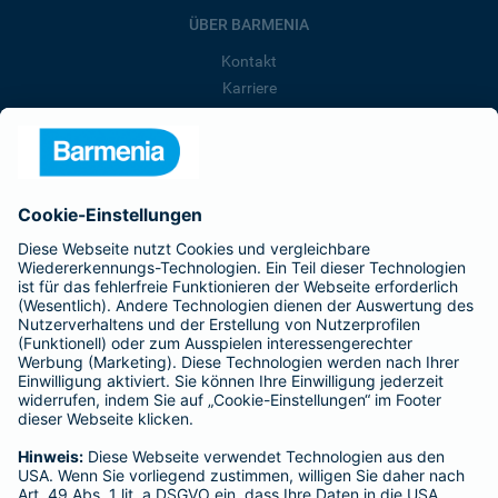
ÜBER BARMENIA
Kontakt
Karriere
Presse
Unternehmen
Anfahrt
Affiliate-Partner werden
Barmenia ist Teil der BarmeniaGothaer
BELIEBTE SEITEN
Kranken-Zusatzversicherung
Tierversicherungen
Haftpflichtversicherung
Hausratversicherung
SERVICE
Adresse ändern
Schaden melden