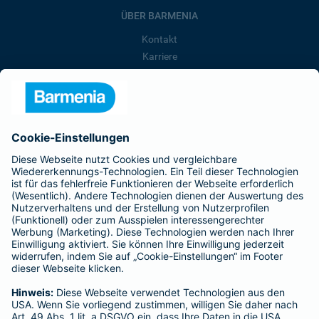
ÜBER BARMENIA
Kontakt
Karriere
Presse
Unternehmen
Anfahrt
Affiliate-Partner werden
Barmenia ist Teil der BarmeniaGothaer
BELIEBTE SEITEN
Kranken-Zusatzversicherung
Tierversicherungen
Haftpflichtversicherung
Hausratversicherung
SERVICE
Adresse ändern
Schaden melden