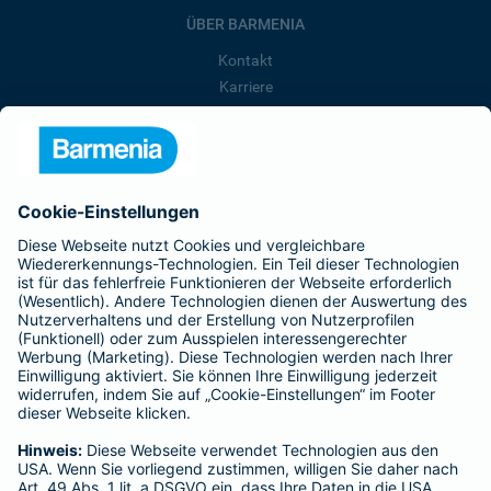
ÜBER BARMENIA
Kontakt
Karriere
Presse
Unternehmen
Anfahrt
Affiliate-Partner werden
Barmenia ist Teil der BarmeniaGothaer
BELIEBTE SEITEN
Kranken-Zusatzversicherung
Tierversicherungen
Haftpflichtversicherung
Hausratversicherung
SERVICE
Adresse ändern
Schaden melden