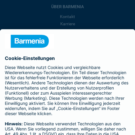
ÜBER BARMENIA
Kontakt
Karriere
Presse
Unternehmen
Anfahrt
Affiliate-Partner werden
Barmenia ist Teil der BarmeniaGothaer
BELIEBTE SEITEN
Kranken-Zusatzversicherung
Tierversicherungen
Haftpflichtversicherung
Hausratversicherung
SERVICE
Adresse ändern
Schaden melden