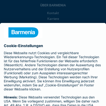
ÜBER BARMENIA
Kontakt
Karriere
Presse
Unternehmen
Anfahrt
Affiliate-Partner werden
Barmenia ist Teil der BarmeniaGothaer
BELIEBTE SEITEN
Kranken-Zusatzversicherung
Tierversicherungen
Haftpflichtversicherung
Hausratversicherung
SERVICE
Adresse ändern
Schaden melden