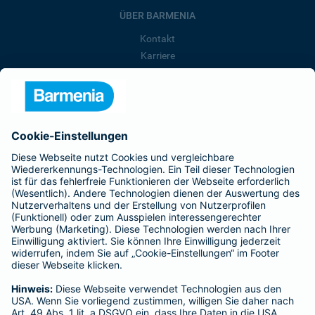
ÜBER BARMENIA
Kontakt
Karriere
Presse
Unternehmen
Anfahrt
Affiliate-Partner werden
Barmenia ist Teil der BarmeniaGothaer
BELIEBTE SEITEN
Kranken-Zusatzversicherung
Tierversicherungen
Haftpflichtversicherung
Hausratversicherung
SERVICE
Adresse ändern
Schaden melden