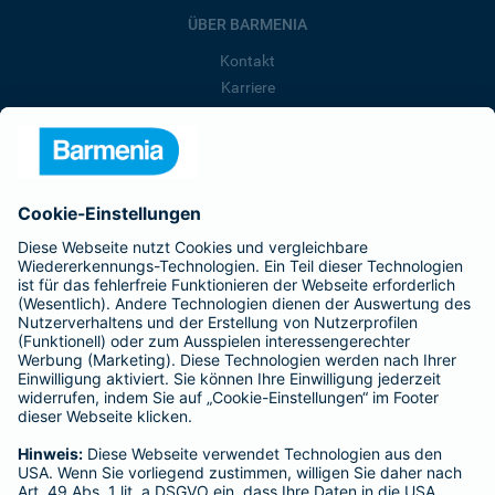
ÜBER BARMENIA
Kontakt
Karriere
Presse
Unternehmen
Anfahrt
Affiliate-Partner werden
Barmenia ist Teil der BarmeniaGothaer
BELIEBTE SEITEN
Kranken-Zusatzversicherung
Tierversicherungen
Haftpflichtversicherung
Hausratversicherung
SERVICE
Adresse ändern
Schaden melden