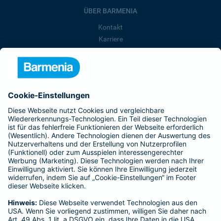
ÜBER BARMENIA
Kontakt
Karriere
Presse
Unternehmen
Anfahrt
Affiliate-Partner werden
Barmenia ist Teil der BarmeniaGothaer
BELIEBTE SEITEN
Kranken-Zusatzversicherung
Tierversicherungen
Haftpflichtversicherung
Hausratversicherung
SERVICE
Adresse ändern
Schaden melden