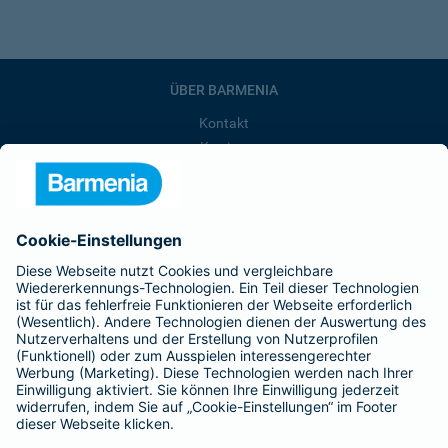
ÜBER BARMENIA
Kontakt
Karriere
Presse
Unternehmen
Anfahrt
Affiliate-Partner werden
Barmenia ist Teil der BarmeniaGothaer
BELIEBTE SEITEN
Kranken-Zusatzversicherung
Tierversicherungen
Haftpflichtversicherung
Hausratversicherung