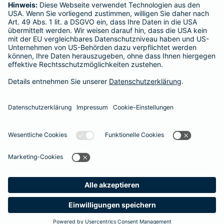
SERVICE
Adresse ändern
Schaden melden
Kilometerstandsmeldung
Serviceübersicht
Bleiben Sie in Kontakt
Barmenia bei Facebook
Barmenia bei Xing
Barmenia bei
Barmeni
Ba
Seite empfehlen
Impressum
Datenschutz
Barrierefreiheit
Cookies
Vertrag widerrufen
Meine
Suche
Produkte
Barmenia
Kontakt