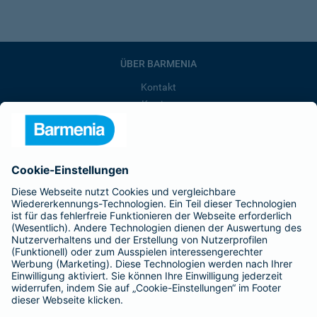
ÜBER BARMENIA
Kontakt
Karriere
Presse
Unternehmen
Anfahrt
Affiliate-Partner werden
Barmenia ist Teil der BarmeniaGothaer
BELIEBTE SEITEN
Kranken-Zusatzversicherung
Tierversicherungen
Haftpflichtversicherung
Hausratversicherung