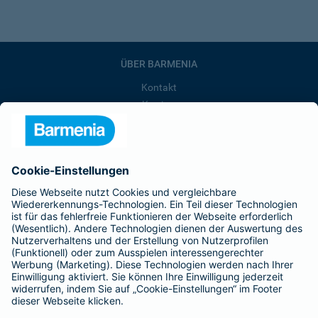
ÜBER BARMENIA
Kontakt
Karriere
Presse
Unternehmen
Anfahrt
Affiliate-Partner werden
Barmenia ist Teil der BarmeniaGothaer
BELIEBTE SEITEN
Kranken-Zusatzversicherung
Tierversicherungen
Haftpflichtversicherung
Hausratversicherung