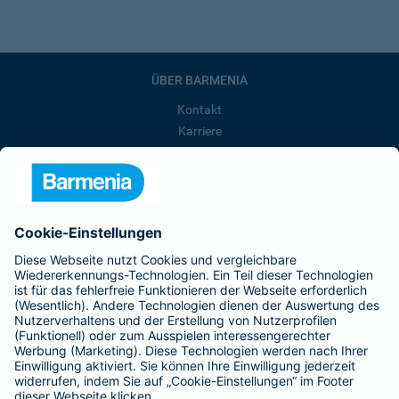
ÜBER BARMENIA
Kontakt
Karriere
Presse
Unternehmen
Anfahrt
Affiliate-Partner werden
Barmenia ist Teil der BarmeniaGothaer
BELIEBTE SEITEN
Kranken-Zusatzversicherung
Tierversicherungen
Haftpflichtversicherung
Hausratversicherung