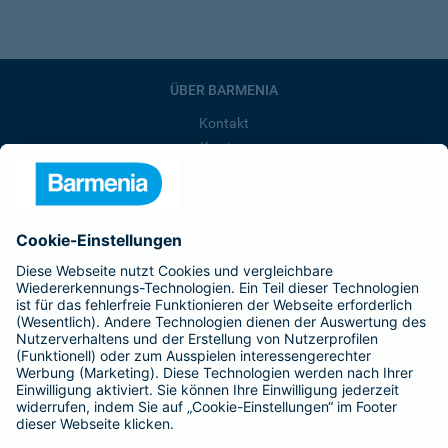
ÜBER BARMENIA
Kontakt
Karriere
Presse
Unternehmen
Anfahrt
Affiliate-Partner werden
Barmenia ist Teil der BarmeniaGothaer
BELIEBTE SEITEN
Kranken-Zusatzversicherung
Tierversicherungen
Haftpflichtversicherung
Hausratversicherung