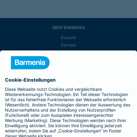
ÜBER BARMENIA
Kontakt
Karriere
Presse
Unternehmen
Anfahrt
Affiliate-Partner werden
Barmenia ist Teil der BarmeniaGothaer
BELIEBTE SEITEN
Kranken-Zusatzversicherung
Tierversicherungen
Haftpflichtversicherung
Hausratversicherung