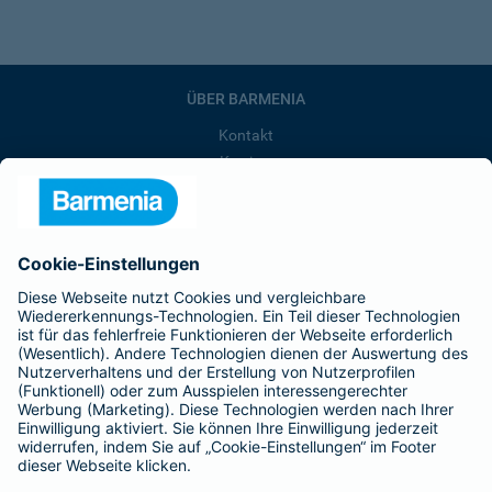
ÜBER BARMENIA
Kontakt
Karriere
Presse
Unternehmen
Anfahrt
Affiliate-Partner werden
Barmenia ist Teil der BarmeniaGothaer
BELIEBTE SEITEN
Kranken-Zusatzversicherung
Tierversicherungen
Haftpflichtversicherung
Hausratversicherung