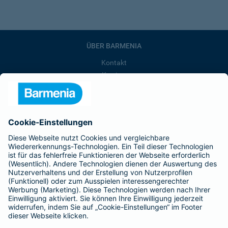
ÜBER BARMENIA
Kontakt
Karriere
Presse
Unternehmen
Anfahrt
Affiliate-Partner werden
Barmenia ist Teil der BarmeniaGothaer
BELIEBTE SEITEN
Kranken-Zusatzversicherung
Tierversicherungen
Haftpflichtversicherung
Hausratversicherung