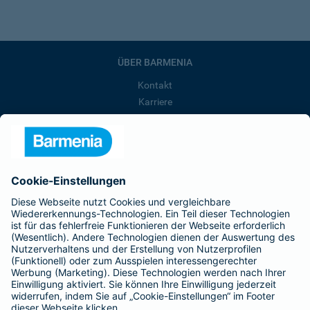
ÜBER BARMENIA
Kontakt
Karriere
Presse
Unternehmen
Anfahrt
Affiliate-Partner werden
Barmenia ist Teil der BarmeniaGothaer
BELIEBTE SEITEN
Kranken-Zusatzversicherung
Tierversicherungen
Haftpflichtversicherung
Hausratversicherung