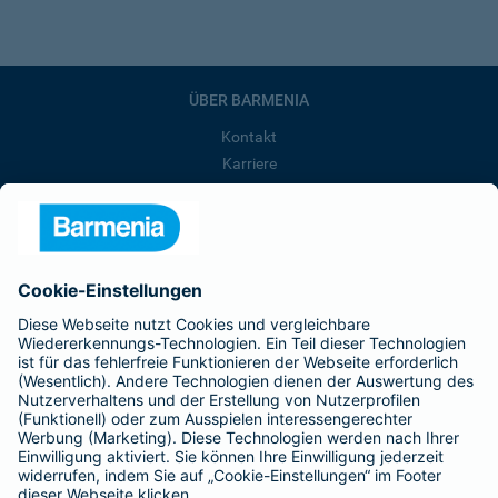
ÜBER BARMENIA
Kontakt
Karriere
Presse
Unternehmen
Anfahrt
Affiliate-Partner werden
Barmenia ist Teil der BarmeniaGothaer
BELIEBTE SEITEN
Kranken-Zusatzversicherung
Tierversicherungen
Haftpflichtversicherung
Hausratversicherung