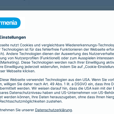
b - möchte man sorgenfrei genießen. Doch was, wenn doch
rittsversicherung bis hin zur Gepäckversicherung:
sichern Sie sich, Ihr Gepäck und Ihre Reisekosten rund