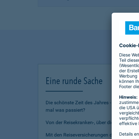
Eine runde Sache
Die schönste Zeit des Jahres - den Urlau
mal was passiert?
Von der Reisekranken-, über die Reiserückt
Mit den Reiseversicherungen der Barmenia 