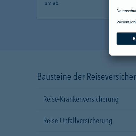
um ab.
Bausteine der Reiseversiche
Reise-Krankenversicherung
Reise-Unfallversicherung