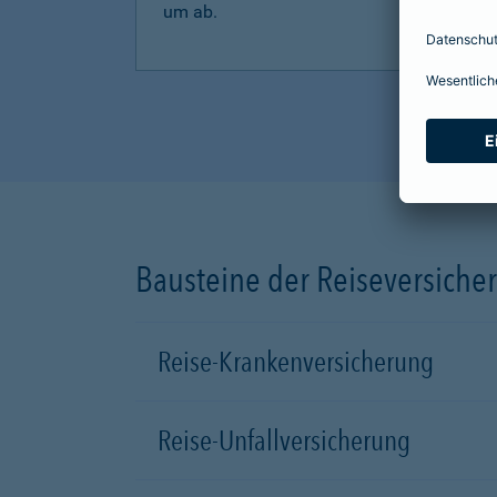
um ab.
Bausteine der Reiseversiche
Reise-Krankenversicherung
Reise-Unfallversicherung