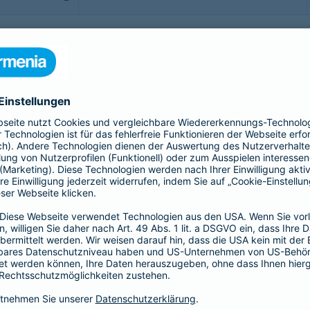
b - möchte man sorgenfrei genießen. Doch was, wenn doch
rittsversicherung bis hin zur Gepäckversicherung:
sichern Sie sich, Ihr Gepäck und Ihre Reisekosten rund