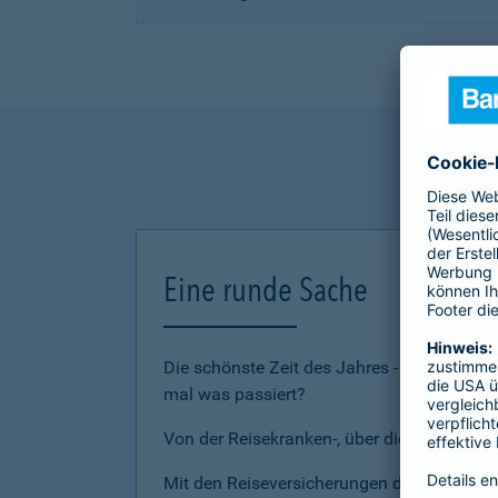
Eine runde Sache
Die schönste Zeit des Jahres - den Urlau
mal was passiert?
Von der Reisekranken-, über die Reiserückt
Mit den Reiseversicherungen der Barmenia 