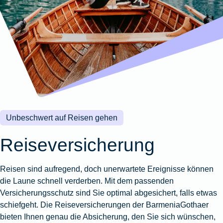
Wohnungsschutzbrief
Kunstversicherung
Montageversicherung
Zur
Zur
Zur
Gruppenunfall für
Gewässerschadenhaftpflicht
Reisehaftpflichtversicherung
Zur
Produktübersicht
Produktübersicht
Produktübersicht
Betriebe
Ausstellungsversicherung
Zur
Produktübersicht
Zur
Produktübersicht
Reiserücktrittsversicherung
Zur
Produktübersicht
Gruppenunfall für
Valorenversicherung
Produktübersicht
Vereine
Zur
Oldtimersammlungsversicherung
Produktübersicht
Zur
Produktübersicht
Unbeschwert auf Reisen gehen
Zur
Produktübersicht
Reiseversicherung
Reisen sind aufregend, doch unerwartete Ereignisse können
die Laune schnell verderben. Mit dem passenden
Versicherungsschutz sind Sie optimal abgesichert, falls etwas
schiefgeht. Die Reiseversicherungen der BarmeniaGothaer
bieten Ihnen genau die Absicherung, den Sie sich wünschen,