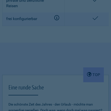
enthalt
private und berufliche
Reisen
enthalt
frei konfigurierbar
TOP
Eine runde Sache
Die schönste Zeit des Jahres - den Urlaub - möchte man
sorgenfrei genießen. Doch was, wenn doch mal was passiert?