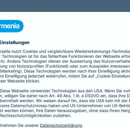
b - möchte man sorgenfrei genießen. Doch was, wenn doch
rittsversicherung bis hin zur Gepäckversicherung:
sichern Sie sich, Ihr Gepäck und Ihre Reisekosten rund