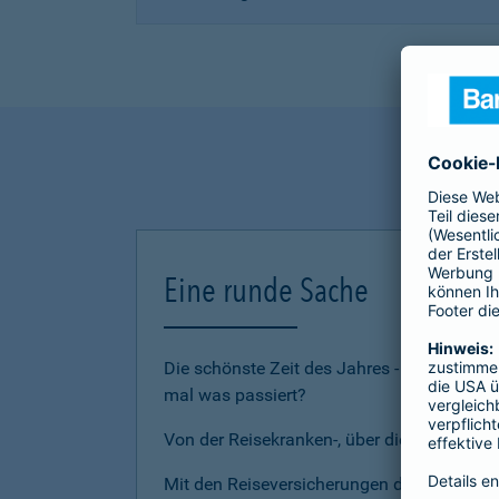
Eine runde Sache
Die schönste Zeit des Jahres - den Urlau
mal was passiert?
Von der Reisekranken-, über die Reiserückt
Mit den Reiseversicherungen der Barmenia 