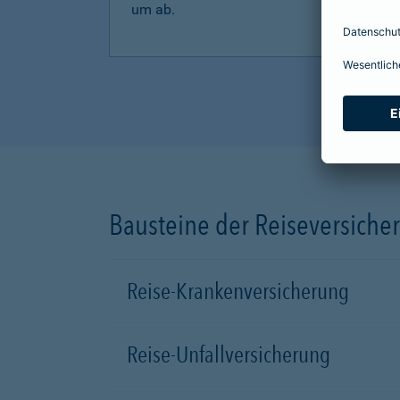
um ab.
Bausteine der Reiseversiche
Reise-Krankenversicherung
Reise-Unfallversicherung