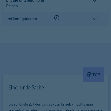
enthalt
private und berufliche
Reisen
enthalt
frei konfigurierbar
TOP
Eine runde Sache
Die schönste Zeit des Jahres - den Urlaub - möchte man
sorgenfrei genießen. Doch was, wenn doch mal was passiert?