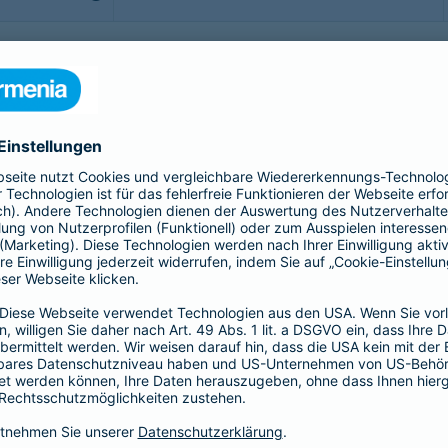
b - möchte man sorgenfrei genießen. Doch was, wenn doch
rittsversicherung bis hin zur Gepäckversicherung:
sichern Sie sich, Ihr Gepäck und Ihre Reisekosten rund