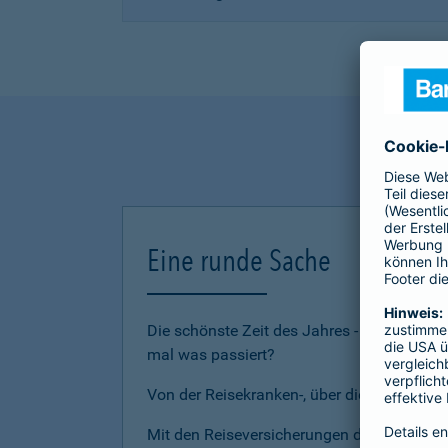
Eine runde Sache
Die schönste Zeit des Jahres - den Urlau
mal was passiert?
Von der Reisekranken-, über die Reiserückt
Mit den Reiseversicherungen der Barmenia 