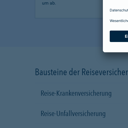
um ab.
Bausteine der Reiseversiche
Reise-Krankenversicherung
Reise-Unfallversicherung