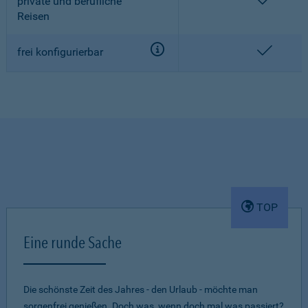
enthalt
private und berufliche
Reisen
enthalt
frei konfigurierbar
TOP
Eine runde Sache
Die schönste Zeit des Jahres - den Urlaub - möchte man
sorgenfrei genießen. Doch was, wenn doch mal was passiert?