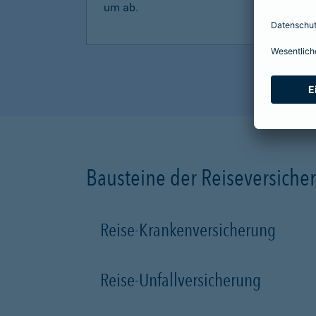
um ab.
Bausteine der Reiseversiche
Reise-Krankenversicherung
Reise-Unfallversicherung