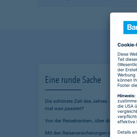
Eine runde Sache
Die schönste Zeit des Jahres - den Urlau
mal was passiert?
Von der Reisekranken-, über die Reiserückt
Mit den Reiseversicherungen der Barmenia 