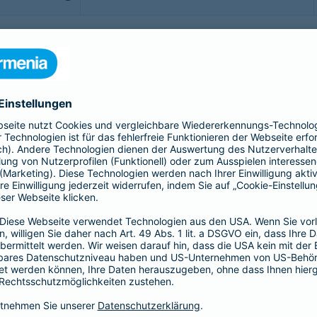
b - möchte man sorgenfrei genießen. Doch was, wenn doch
rittsversicherung bis hin zur Gepäckversicherung:
sichern Sie sich, Ihr Gepäck und Ihre Reisekosten rund