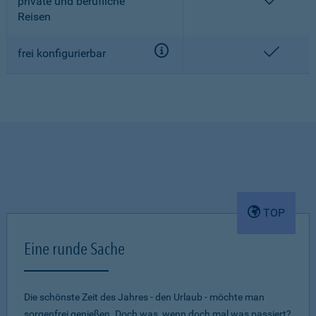
enthalt
private und berufliche
Reisen
enthalt
frei konfigurierbar
TOP
Eine runde Sache
Die schönste Zeit des Jahres - den Urlaub - möchte man
sorgenfrei genießen. Doch was, wenn doch mal was passiert?