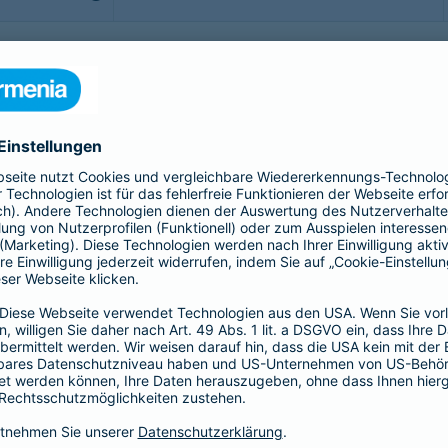
b - möchte man sorgenfrei genießen. Doch was, wenn doch
rittsversicherung bis hin zur Gepäckversicherung:
sichern Sie sich, Ihr Gepäck und Ihre Reisekosten rund