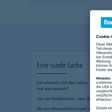
Eine runde Sache
Die schönste Zeit des Jahres - den Urlau
mal was passiert?
Von der Reisekranken-, über die Reiserückt
Mit den Reiseversicherungen der Barmenia 