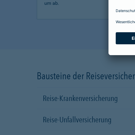
um ab.
Bausteine der Reiseversiche
Reise-Krankenversicherung
Reise-Unfallversicherung