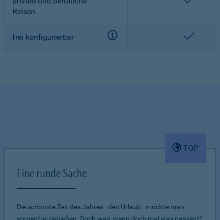
enthalt
private und berufliche
Reisen
enthalt
frei konfigurierbar
TOP
Eine runde Sache
Die schönste Zeit des Jahres - den Urlaub - möchte man
sorgenfrei genießen. Doch was, wenn doch mal was passiert?