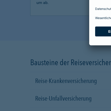
um ab.
Bausteine der Reiseversiche
Reise-Krankenversicherung
Reise-Unfallversicherung