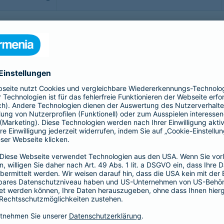
b - möchte man sorgenfrei genießen. Doch was, wenn doch
rittsversicherung bis hin zur Gepäckversicherung:
sichern Sie sich, Ihr Gepäck und Ihre Reisekosten rund