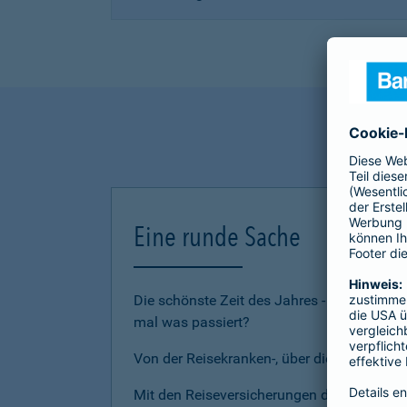
Eine runde Sache
Die schönste Zeit des Jahres - den Urlau
mal was passiert?
Von der Reisekranken-, über die Reiserückt
Mit den Reiseversicherungen der Barmenia 