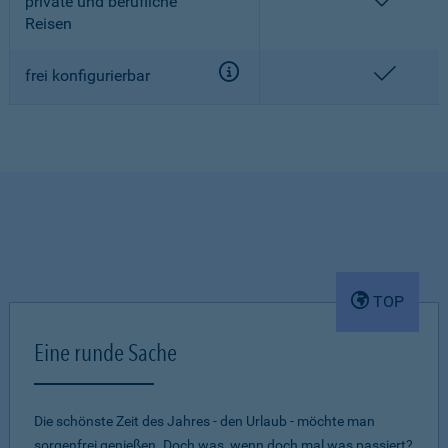
enthalt
private und berufliche
Reisen
enthalt
frei konfigurierbar
TOP
Eine runde Sache
Die schönste Zeit des Jahres - den Urlaub - möchte man
sorgenfrei genießen. Doch was, wenn doch mal was passiert?