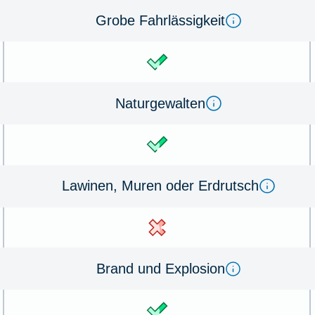
Gro­be Fahrl­ässig­keit
Na­tur­ge­wal­ten
La­winen, Mu­ren oder Erd­rutsch
Brand und Ex­plo­sion