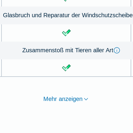
Glas­bruch und Re­pa­ra­tur der Wind­schutz­schei­be
Zu­sammen­stoß mit Tie­ren aller Art
Mehr anzeigen