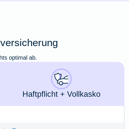
oversicherung
hts optimal ab.
Haft­pflicht + Voll­kasko