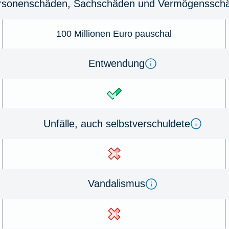
r­sonenschäden, Sachschäden und Ver­mö­gens­schä
100 Millionen Euro pauschal
Ent­wen­dung
Un­fälle, auch selbst­ver­schul­de­te
Van­dal­is­mus