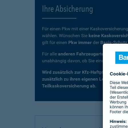
Ihre Absicherung
Für einen Pkw mit einer Kaskoversicherung
wählen. Wünschen Sie
keine Kaskoversic
gilt für einen
Pkw immer
der
Basis-Schutz
Für alle
anderen Fahrzeugarten
(z. B. Kra
unabhängig davon, ob Sie eine Kaskovers
Wird zusätzlich zur Kfz-Haftpflicht eine 
zusätzlich zu ihren eigenen Leistungen –
Teilkaskoversicherung ab.