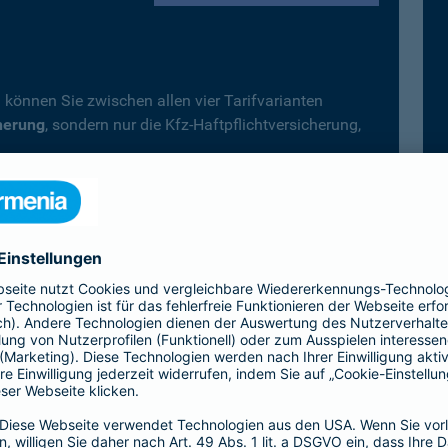
 können Sie zwischen allen vier Tarifvarianten
herung
, sondern nur die Kfz-Haftpflichtversicherung,
.
fträder, Campingfahrzeuge) gilt immer der
Top-Schutz
icherung wählen.
Vollkaskoversicherung vereinbart, deckt diese –
 automatisch auch alle Leistungen der