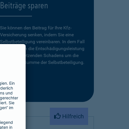
Beiträge sparen
Sie können den Beitrag für Ihre Kfz-
Versicherung senken, indem Sie eine
Selbstbeteiligung vereinbaren. In dem Fall
reduziert sich die Entschädigungsleistung
eines zu ersetzenden Schadens um die
vereinbarte Summe der Selbstbeteiligung.
Hilfreich