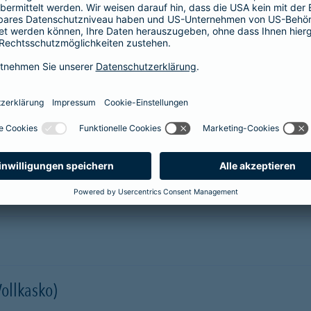
prache erklärt
verstehen. Der Gesamtverband der Deutschen
onen in Leichter Sprache zu diversen Versicherungen
ie hier.
er Kfz-Versicherung im Überblick
Vollkasko)