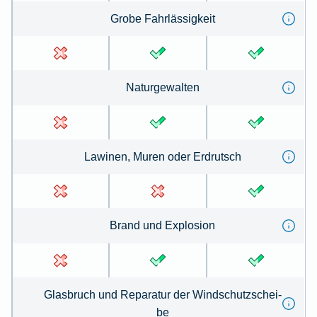
Gro­be Fahrl­ässig­keit
Na­tur­ge­wal­ten
La­winen, Mu­ren oder Erd­rutsch
Brand und Ex­plo­sion
Glas­bruch und Re­pa­ra­tur der Wind­schutz­schei­
be