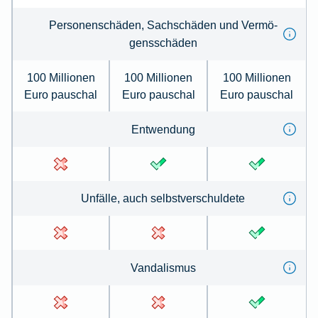
Per­sonenschäden, Sachschäden und Ver­mö­
gens­schä­den
100 Millionen
100 Millionen
100 Millionen
Euro pauschal
Euro pauschal
Euro pauschal
Ent­wen­dung
Un­fälle, auch selbst­ver­schul­de­te
Van­dal­is­mus