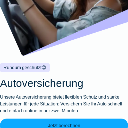
Wohnungsschutzbrief
Kunstversicherung
Montageversicherung
Zur
Zur
Zur
Gruppenunfall für
Gewässerschadenhaftpflicht
Reisehaftpflichtversicherung
Zur
Produktübersicht
Produktübersicht
Produktübersicht
Betriebe
Ausstellungsversicherung
Zur
Produktübersicht
Zur
Produktübersicht
Reiserücktrittsversicherung
Zur
Produktübersicht
Gruppenunfall für
Valorenversicherung
Produktübersicht
Vereine
Zur
Oldtimersammlungsversicherung
Produktübersicht
Zur
Produktübersicht
Rundum geschützt
😊
Zur
Produktübersicht
Autoversicherung
Unsere Autoversicherung bietet flexiblen Schutz und starke
Leistungen für jede Situation: Versichern Sie Ihr Auto schnell
und einfach online in nur zwei Minuten.
Jetzt berechnen