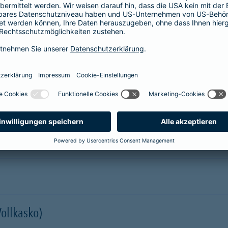
prache erklärt
verstehen. Der Gesamtverband der Deutschen
onen in Leichter Sprache zu diversen Versicherungen
ie hier.
er Kfz-Versicherung im Überblick
Vollkasko)