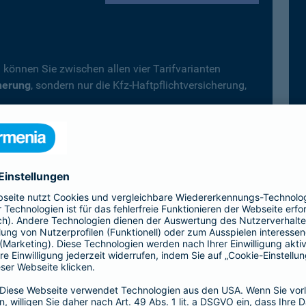
 können Sie zwischen allen vier Tarifvarianten
herung
, sondern nur die Kfz-Haftpflichtversicherung,
.
fträder, Campingfahrzeuge) gilt immer der
Top-Schutz
icherung wählen.
Vollkaskoversicherung vereinbart, deckt diese –
 automatisch auch alle Leistungen der