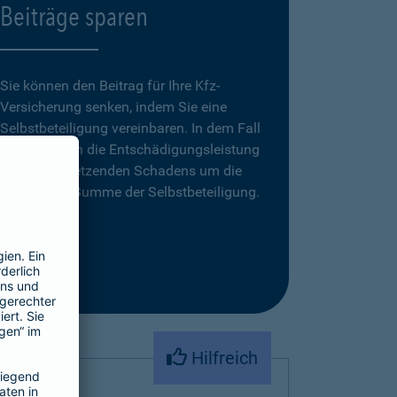
Beiträge sparen
Sie können den Beitrag für Ihre Kfz-
Versicherung senken, indem Sie eine
Selbstbeteiligung vereinbaren. In dem Fall
reduziert sich die Entschädigungsleistung
eines zu ersetzenden Schadens um die
vereinbarte Summe der Selbstbeteiligung.
Hilfreich