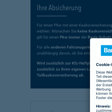
Ihre Absicherung
Für einen Pkw mit einer Kaskoversicherung
wählen. Wünschen Sie
keine Kaskoversic
gilt für einen
Pkw immer
der
Basis-Schutz
Für alle
anderen Fahrzeugarten
(z. B. Kra
unabhängig davon, ob Sie eine Kaskovers
Wird zusätzlich zur Kfz-Haftpflicht eine 
zusätzlich zu ihren eigenen Leistungen –
Teilkaskoversicherung ab.