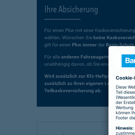
Ihre Absicherung
Für einen Pkw mit einer Kaskoversicherung
wählen. Wünschen Sie
keine Kaskoversic
gilt für einen
Pkw immer
der
Basis-Schutz
Für alle
anderen Fahrzeugarten
(z. B. Kra
unabhängig davon, ob Sie eine Kaskovers
Wird zusätzlich zur Kfz-Haftpflicht eine 
zusätzlich zu ihren eigenen Leistungen –
Teilkaskoversicherung ab.