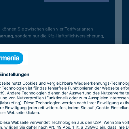
 können Sie zwischen allen vier Tarifvarianten
herung
, sondern nur die Kfz-Haftpflichtversicherung,
.
fträder, Campingfahrzeuge) gilt immer der
Top-Schutz
icherung wählen.
Vollkaskoversicherung vereinbart, deckt diese –
 automatisch auch alle Leistungen der