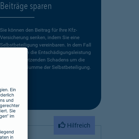
Beiträge sparen
Sie können den Beitrag für Ihre Kfz-
Versicherung senken, indem Sie eine
Selbstbeteiligung vereinbaren. In dem Fall
reduziert sich die Entschädigungsleistung
eines zu ersetzenden Schadens um die
vereinbarte Summe der Selbstbeteiligung.
Hilfreich