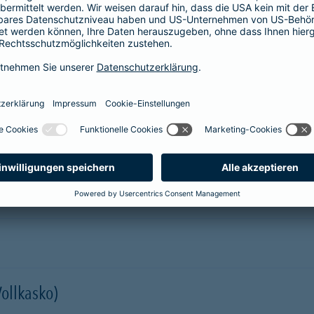
prache erklärt
verstehen. Der Gesamtverband der Deutschen
onen in Leichter Sprache zu diversen Versicherungen
ie hier.
er Kfz-Versicherung im Überblick
Vollkasko)