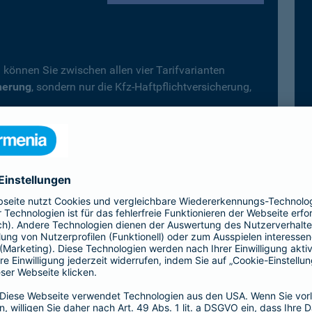
 können Sie zwischen allen vier Tarifvarianten
herung
, sondern nur die Kfz-Haftpflichtversicherung,
.
fträder, Campingfahrzeuge) gilt immer der
Top-Schutz
icherung wählen.
Vollkaskoversicherung vereinbart, deckt diese –
 automatisch auch alle Leistungen der