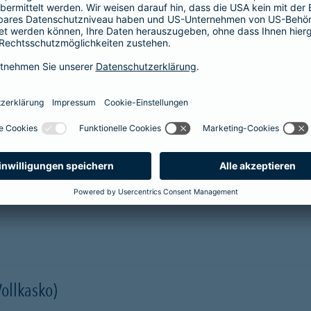
prache erklärt
verstehen. Der Gesamtverband der Deutschen
onen in Leichter Sprache zu diversen Versicherungen
ie hier.
er Kfz-Versicherung im Überblick
Vollkasko)