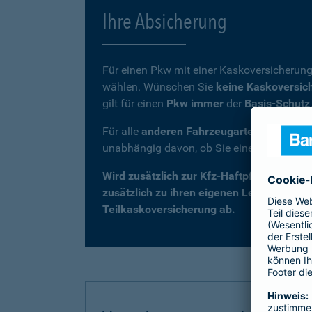
Ihre Absicherung
Für einen Pkw mit einer Kaskoversicherung
wählen. Wünschen Sie
keine Kaskoversic
gilt für einen
Pkw immer
der
Basis-Schutz
Für alle
anderen Fahrzeugarten
(z. B. Kra
unabhängig davon, ob Sie eine Kaskovers
Wird zusätzlich zur Kfz-Haftpflicht eine 
zusätzlich zu ihren eigenen Leistungen –
Teilkaskoversicherung ab.