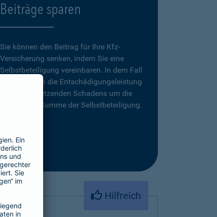
Beiträge sparen
Sie können den Beitrag für Ihre Kfz-
Versicherung senken, indem Sie eine
Selbstbeteiligung vereinbaren. In dem Fall
reduziert sich die Entschädigungsleistung
eines zu ersetzenden Schadens um die
vereinbarte Summe der Selbstbeteiligung.
Hilfreich